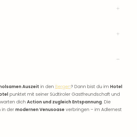
holsamen Auszeit
in den
Bergen
? Dann bist du im
Hotel
otel
punktet mit seiner Südtiroler Gastfreundschaft und
erwarten dich
Action und zugleich Entspannung
. Die
 in der
modernen Venusoase
verbringen – im Adlernest