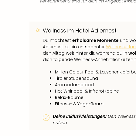
Verwöhnmenü sind für dich im Angebot inkludi
Wellness im Hotel Adlernest
Du möchtest
erholsame Momente
und woh
Adlernest ist ein entspannter
Wellnessurla
den Alltag weit hinter dir, während du in
wo
dich folgende Wellness-Annehmlichkeiten 
Million Colour Pool & Latschenkieferb
Tiroler Stubensauna
Aromadampfbad
Hot Whirlpool & Infrarotkabine
Relax-Räume
Fitness- & Yoga-Raum
Deine Inklusivleistungen:
Den Wellnessb
nutzen.