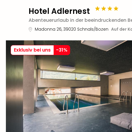
Hotel Adlernest
Abenteuerurlaub in der beeindruckenden Be
Madonna 26
,
39020
Schnals/Bozen
Auf der K
Exklusiv bei uns
-
31
%