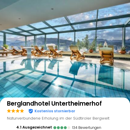
Auf der Karte anzeigen
Berglandhotel Untertheimerhof
Kostenlos stornierbar
Naturverbundene Erholung im der Südtiroler Bergwelt
4.1
ausgezeichnet
134
Bewertungen