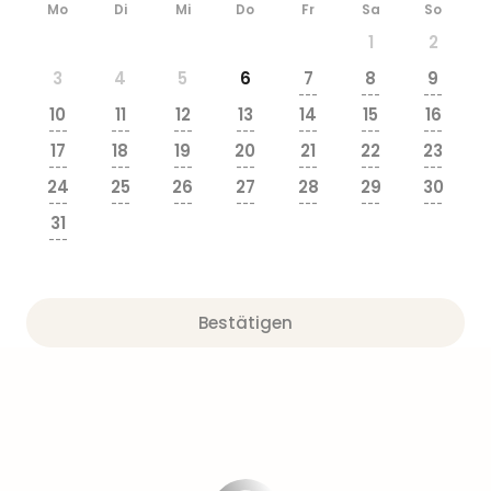
Mo
Di
Mi
Do
Fr
Sa
So
1
2
3
4
5
6
7
8
9
---
---
---
10
11
12
13
14
15
16
---
---
---
---
---
---
---
17
18
19
20
21
22
23
---
---
---
---
---
---
---
24
25
26
27
28
29
30
---
---
---
---
---
---
---
31
---
Bestätigen