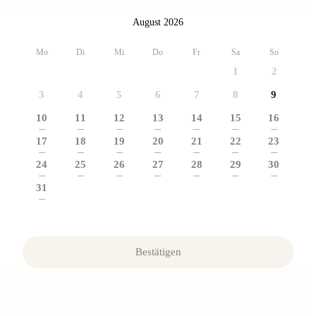
August 2026
Mo
Di
Mi
Do
Fr
Sa
So
1
2
3
4
5
6
7
8
9
10
11
12
13
14
15
16
---
---
---
---
---
---
---
17
18
19
20
21
22
23
---
---
---
---
---
---
---
24
25
26
27
28
29
30
---
---
---
---
---
---
---
31
---
Bestätigen