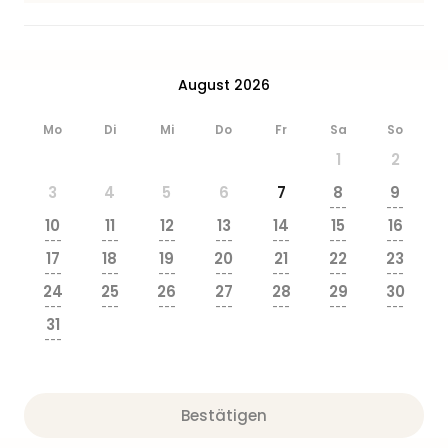
August 2026
Mo
Di
Mi
Do
Fr
Sa
So
1
2
3
4
5
6
7
8
9
---
---
10
11
12
13
14
15
16
---
---
---
---
---
---
---
17
18
19
20
21
22
23
---
---
---
---
---
---
---
24
25
26
27
28
29
30
---
---
---
---
---
---
---
31
---
Bestätigen