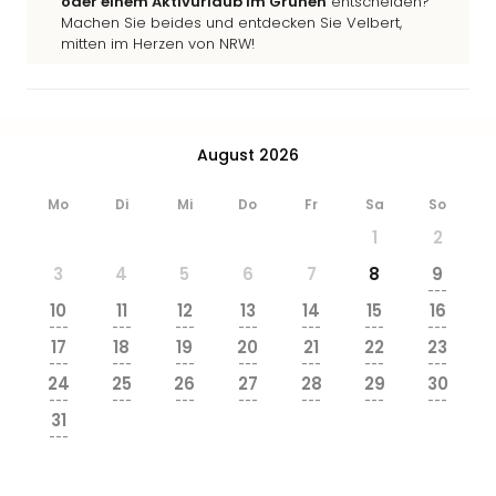
oder einem Aktivurlaub im Grünen
entscheiden?
Machen Sie beides und entdecken Sie Velbert,
mitten im Herzen von NRW!
August 2026
Mo
Di
Mi
Do
Fr
Sa
So
1
2
3
4
5
6
7
8
9
---
10
11
12
13
14
15
16
---
---
---
---
---
---
---
17
18
19
20
21
22
23
---
---
---
---
---
---
---
24
25
26
27
28
29
30
---
---
---
---
---
---
---
31
---