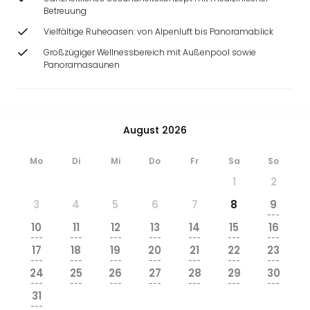
Betreuung
Vielfältige Ruheoasen: von Alpenluft bis Panoramablick
Großzügiger Wellnessbereich mit Außenpool sowie
Panoramasaunen
August 2026
Mo
Di
Mi
Do
Fr
Sa
So
1
2
3
4
5
6
7
8
9
---
10
11
12
13
14
15
16
---
---
---
---
---
---
---
17
18
19
20
21
22
23
---
---
---
---
---
---
---
24
25
26
27
28
29
30
---
---
---
---
---
---
---
31
---