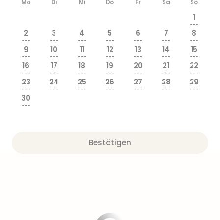
Mo
Di
Mi
Do
Fr
Sa
So
1
---
2
3
4
5
6
7
8
---
---
---
---
---
---
---
9
10
11
12
13
14
15
---
---
---
---
---
---
---
16
17
18
19
20
21
22
---
---
---
---
---
---
---
23
24
25
26
27
28
29
---
---
---
---
---
---
---
30
---
Bestätigen