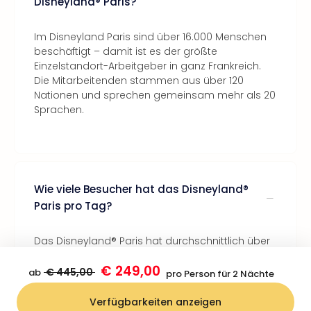
Disneyland® Paris?
Im Disneyland Paris sind über 16.000 Menschen
beschäftigt – damit ist es der größte
Einzelstandort-Arbeitgeber in ganz Frankreich.
Die Mitarbeitenden stammen aus über 120
Nationen und sprechen gemeinsam mehr als 20
Sprachen.
Wie viele Besucher hat das Disneyland®
Paris pro Tag?
Das Disneyland® Paris hat durchschnittlich über
43.000 Besucher pro Tag, was 16 Millionen
€ 249,00
Besucher jährlich entspricht.
€ 445,00
ab
pro Person für 2 Nächte
Verfügbarkeiten anzeigen