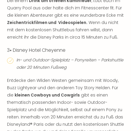
bei einem
Drink am offenen Kaminfeuer
, tobt euch im
Quarry Pool aus oder halte dich im Fitnesscenter fit. Für
die kleinen Abenteurer gibt es eine wunderbare Ecke mit
Zeichentrickfilmen und Videospielen.
Wenn du nicht
mit dem kostenlosen Shuttlebus fahren willst, dann
erreicht ihr die Disney Parks in circa 15 Minuten zu Fuß.
3⭑ Disney Hotel Cheyenne
In- und Outdoor-Spielplatz – Ponyreiten – Parkshuttle
oder 20 Minuten Fußweg
Entdecke den Wilden Westen gemeinsam mit Woody,
Buzz Lightyear und den anderen Toy Story Helden. Für
die
kleinen Cowboys und Cowgirls
gibt es einen
thematisch passenden Indoor- sowie Outdoor-
Spielplatz und die Möglichkeit, selbst auf einem Pony zu
reiten. Innerhalb von 20 Minuten erreichst du zu Fuß das
Disneyland® Paris oder du nutzt den kostenlosen Shuttle