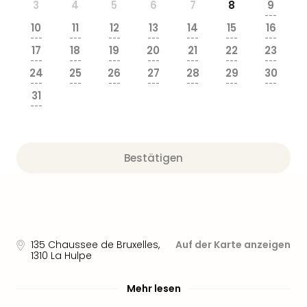
3
4
5
6
7
8
9
---
10
11
12
13
14
15
16
---
---
---
---
---
---
---
17
18
19
20
21
22
23
---
---
---
---
---
---
---
24
25
26
27
28
29
30
---
---
---
---
---
---
---
31
---
Bestätigen
135 Chaussee de Bruxelles
,
Auf der Karte anzeigen
1310
La Hulpe
Mehr lesen