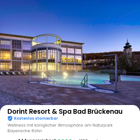
Auf der Karte anzeigen
Dorint Resort & Spa Bad Brückenau
Kostenlos stornierbar
Wellness mit königlicher Atmosphäre am Naturpark
Bayerische Röhn