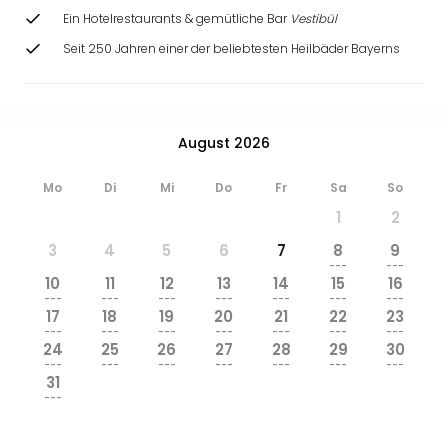
Ein Hotelrestaurants & gemütliche Bar
Vestibül
Seit 250 Jahren einer der beliebtesten Heilbäder Bayerns
August 2026
Mo
Di
Mi
Do
Fr
Sa
So
1
2
3
4
5
6
7
8
9
---
---
10
11
12
13
14
15
16
---
---
---
---
---
---
---
17
18
19
20
21
22
23
---
---
---
---
---
---
---
24
25
26
27
28
29
30
---
---
---
---
---
---
---
31
---