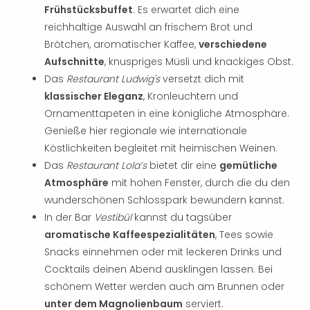
Frühstücksbuffet
. Es erwartet dich eine
reichhaltige Auswahl an frischem Brot und
Brötchen, aromatischer Kaffee,
verschiedene
Aufschnitte
, knuspriges Müsli und knackiges Obst.
Das
Restaurant Ludwig's
versetzt dich mit
klassischer Eleganz
, Kronleuchtern und
Ornamenttapeten in eine königliche Atmosphäre.
Genieße hier regionale wie internationale
Köstlichkeiten begleitet mit heimischen Weinen.
Das
Restaurant Lola’s
bietet dir eine
gemütliche
Atmosphäre
mit hohen Fenster, durch die du den
wunderschönen Schlosspark bewundern kannst.
In der Bar
Vestibül
kannst du tagsüber
aromatische Kaffeespezialitäten
, Tees sowie
Snacks einnehmen oder mit leckeren Drinks und
Cocktails deinen Abend ausklingen lassen. Bei
schönem Wetter werden auch am Brunnen oder
unter dem Magnolienbaum
serviert.