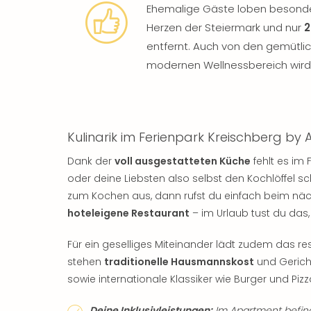
Ehemalige Gäste loben besonder
Herzen der Steiermark und nur
2
entfernt. Auch von den gemütl
modernen Wellnessbereich wird
Kulinarik im Ferienpark Kreischberg by
Dank der
voll ausgestatteten Küche
fehlt es im 
oder deine Liebsten also selbst den Kochlöffel schw
zum Kochen aus, dann rufst du einfach beim näc
hoteleigene Restaurant
– im Urlaub tust du das,
Für ein geselliges Miteinander lädt zudem das r
stehen
traditionelle Hausmannskost
und Gerich
sowie internationale Klassiker wie Burger und Pizz
Deine Inklusivleistungen:
Im Apartment befind