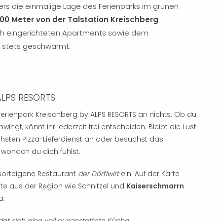
s die einmalige Lage des Ferienparks im grünen
00 Meter von der Talstation Kreischberg
ich eingerichteten Apartments sowie dem
 stets geschwärmt.
 ALPS RESORTS
Ferienpark Kreischberg by ALPS RESORTS an nichts. Ob du
ingt, könnt ihr jederzeit frei entscheiden. Bleibt die Lust
hsten Pizza-Lieferdienst an oder besuchst das
 wonach du dich fühlst.
esorteigene Restaurant
der Dörflwirt
ein. Auf der Karte
te aus der Region wie Schnitzel und
Kaiserschmarrn
a.
et sich eine voll ausgestattete Küche.