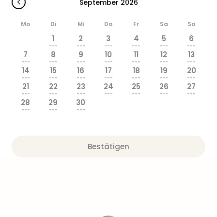
September 2026
Mo
Di
Mi
Do
Fr
Sa
So
1
2
3
4
5
6
---
---
---
---
---
---
7
8
9
10
11
12
13
---
---
---
---
---
---
---
14
15
16
17
18
19
20
---
---
---
---
---
---
---
21
22
23
24
25
26
27
---
---
---
---
---
---
---
28
29
30
---
---
---
Bestätigen