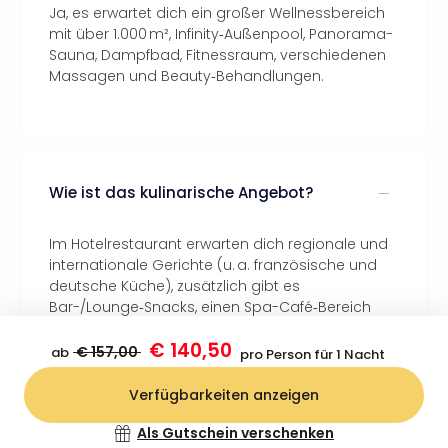
Ja, es erwartet dich ein großer Wellnessbereich
mit über 1.000 m², Infinity‑Außenpool, Panorama-
Sauna, Dampfbad, Fitnessraum, verschiedenen
Massagen und Beauty‑Behandlungen.
Wie ist das kulinarische Angebot?
Im Hotelrestaurant erwarten dich regionale und
internationale Gerichte (u. a. französische und
deutsche Küche), zusätzlich gibt es
Bar-/Lounge‑Snacks, einen Spa-Café‑Bereich
und vegane/vegetarische/glutenfreie Optionen.
€ 140,50
Das Frühstücksbuffet ist sehr beliebt.
€ 157,00
ab
pro Person für 1 Nacht
Verfügbarkeiten anzeigen
Bestätigen
Als Gutschein verschenken