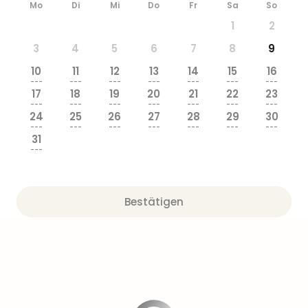
Mo
Di
Mi
Do
Fr
Sa
So
1
2
3
4
5
6
7
8
9
10
11
12
13
14
15
16
---
---
---
---
---
---
---
17
18
19
20
21
22
23
---
---
---
---
---
---
---
24
25
26
27
28
29
30
---
---
---
---
---
---
---
31
---
Bestätigen