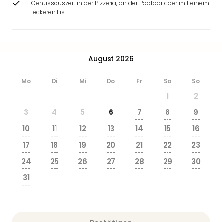
Genussauszeit in der Pizzeria, an der Poolbar oder mit einem
leckeren Eis
August 2026
Mo
Di
Mi
Do
Fr
Sa
So
1
2
3
4
5
6
7
8
9
---
---
---
10
11
12
13
14
15
16
---
---
---
---
---
---
---
17
18
19
20
21
22
23
---
---
---
---
---
---
---
24
25
26
27
28
29
30
---
---
---
---
---
---
---
31
---