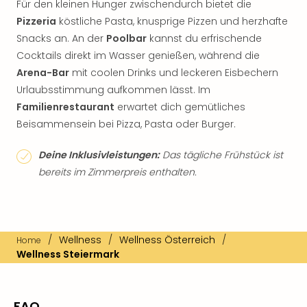
Für den kleinen Hunger zwischendurch bietet die
Pizzeria
köstliche Pasta, knusprige Pizzen und herzhafte
Snacks an. An der
Poolbar
kannst du erfrischende
Cocktails direkt im Wasser genießen, während die
Arena-Bar
mit coolen Drinks und leckeren Eisbechern
Urlaubsstimmung aufkommen lässt. Im
Familienrestaurant
erwartet dich gemütliches
Beisammensein bei Pizza, Pasta oder Burger.
Deine Inklusivleistungen:
Das tägliche Frühstück ist
bereits im Zimmerpreis enthalten.
/
Wellness
/
Wellness Österreich
/
Home
Wellness Steiermark
FAQ