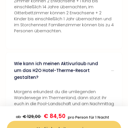
Zimmer können 2 Erwachsene + 1 Kind bis
einschließlich 14 Jahre übernachten, im
Gitterbettzimmer können 2 Erwachsene + 2
Kinder bis einschließlich 1 Jahr übernachten und
im Storchennest Familienzimmer können bis zu 4
Personen übernachten.
Wie kann ich meinen Aktivurlaub rund
um das H2O Hotel-Therme-Resort
gestalten?
Morgens erkundest du die umliegenden
Wanderwege im Thermenland, dann stürzt ihr
euch in die Pool-Landschaft und am Nachmittag
probierst du dich an den Hochseilgärten in
€ 84,50
direkter Hotelnähe.
€ 129,00
ab
pro Person für 1 Nacht