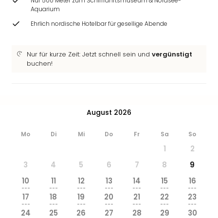
Nur 500 Meter zum Schifffahrtsmuseum & Nordsee-
Aquarium
Ehrlich nordische Hotelbar für gesellige Abende
Nur für kurze Zeit: Jetzt schnell sein und
vergünstigt
buchen!
August 2026
Mo
Di
Mi
Do
Fr
Sa
So
1
2
3
4
5
6
7
8
9
10
11
12
13
14
15
16
---
---
---
---
---
---
---
17
18
19
20
21
22
23
---
---
---
---
---
---
---
24
25
26
27
28
29
30