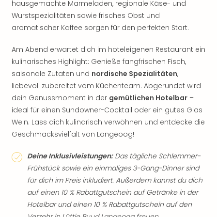
hausgemachte Marmeladen, regionale Käse- und
Wurstspezialitäten sowie frisches Obst und
aromatischer Kaffee sorgen für den perfekten Start.
Am Abend erwartet dich im hoteleigenen Restaurant ein
kulinarisches Highlight: Genieße fangfrischen Fisch,
saisonale Zutaten und
nordische Spezialitäten
,
liebevoll zubereitet vom Küchenteam. Abgerundet wird
dein Genussmoment in der
gemütlichen Hotelbar
–
ideal für einen Sundowner-Cocktail oder ein gutes Glas
Wein. Lass dich kulinarisch verwöhnen und entdecke die
Geschmacksvielfalt von Langeoog!
Deine Inklusivleistungen:
Das tägliche Schlemmer-
Frühstück sowie ein einmaliges 3-Gang-Dinner sind
für dich im Preis inkludiert. Außerdem kannst du dich
auf einen 10 % Rabattgutschein auf Getränke in der
Hotelbar und einen 10 % Rabattgutschein auf den
Verzehr in Lüttje Buud Langeoog freuen.