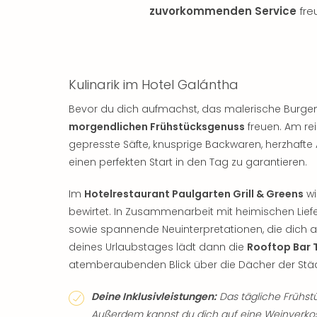
zuvorkommenden Service
fre
Kulinarik im Hotel Galántha
Bevor du dich aufmachst, das malerische Burgen
morgendlichen Frühstücksgenuss
freuen. Am rei
gepresste Säfte, knusprige Backwaren, herzhafte
einen perfekten Start in den Tag zu garantieren.
Im
Hotelrestaurant Paulgarten Grill & Greens
wi
bewirtet. In Zusammenarbeit mit heimischen Liefe
sowie spannende Neuinterpretationen, die dich 
deines Urlaubstages lädt dann die
Rooftop Bar 
atemberaubenden Blick über die Dächer der Städ
Deine Inklusivleistungen:
Das tägliche Frühstüc
Außerdem kannst du dich auf eine Weinverko