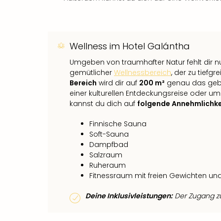
Wellness im Hotel Galántha
Umgeben von traumhafter Natur fehlt dir n
gemütlicher
Wellnessbereich
, der zu tiefg
Bereich
wird dir auf
200 m²
genau das gebo
einer kulturellen Entdeckungsreise oder u
kannst du dich auf
folgende Annehmlichke
Finnische Sauna
Soft-Sauna
Dampfbad
Salzraum
Ruheraum
Fitnessraum mit freien Gewichten un
Deine Inklusivleistungen:
Der Zugang zum