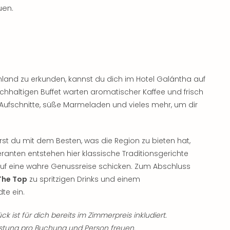
uen.
land zu erkunden, kannst du dich im Hotel Galántha auf
chhaltigen Buffet warten aromatischer Kaffee und frisch
 Aufschnitte, süße Marmeladen und vieles mehr, um dir
rst du mit dem Besten, was die Region zu bieten hat,
ranten entstehen hier klassische Traditionsgerichte
auf eine wahre Genussreise schicken. Zum Abschluss
The Top
zu spritzigen Drinks und einem
te ein.
k ist für dich bereits im Zimmerpreis inkludiert.
stung pro Buchung und Person freuen.