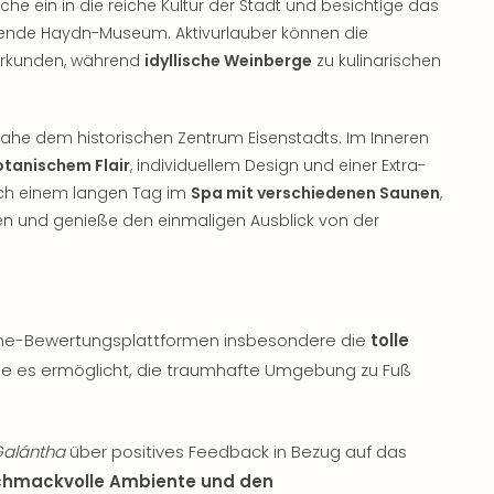
he ein in die reiche Kultur der Stadt und besichtige das
rende Haydn-Museum. Aktivurlauber können die
erkunden, während
idyllische Weinberge
zu kulinarischen
nahe dem historischen Zentrum Eisenstadts. Im Inneren
tanischem Flair
, individuellem Design und einer Extra-
ach einem langen Tag im
Spa mit verschiedenen Saunen
,
nen und genieße den einmaligen Ausblick von der
ine-Bewertungsplattformen insbesondere die
tolle
die es ermöglicht, die traumhafte Umgebung zu Fuß
Galántha
über positives Feedback in Bezug auf das
hmackvolle Ambiente und den