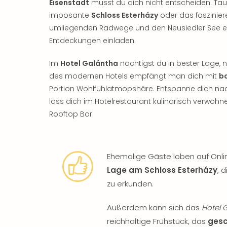
Eisenstadt
musst du dich nicht entscheiden. Tauc
imposante
Schloss Esterházy
oder das faszinie
umliegenden Radwege und den Neusiedler See 
Entdeckungen einladen.
Im
Hotel Galántha
nächtigst du in bester Lage, 
des modernen Hotels empfängt man dich mit
bo
Portion Wohlfühlatmopshäre. Entspanne dich n
lass dich im Hotelrestaurant kulinarisch verwöh
Rooftop Bar.
Ehemalige Gäste loben auf Onl
Lage am Schloss Esterházy
, 
zu erkunden.
Außerdem kann sich das
Hotel 
reichhaltige Frühstück, das
gesc