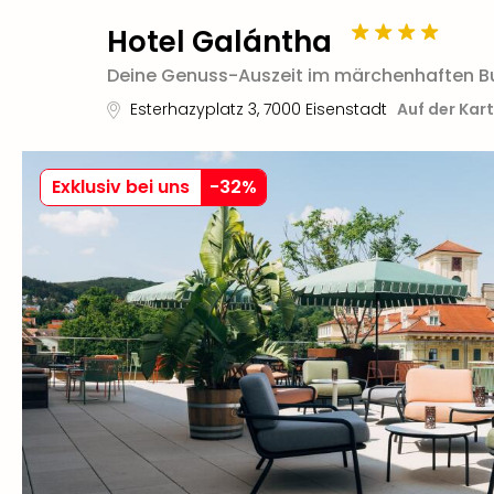
Hotel Galántha
Deine Genuss-Auszeit im märchenhaften B
Esterhazyplatz 3
,
7000
Eisenstadt
Auf der Kar
Exklusiv bei uns
-
32
%