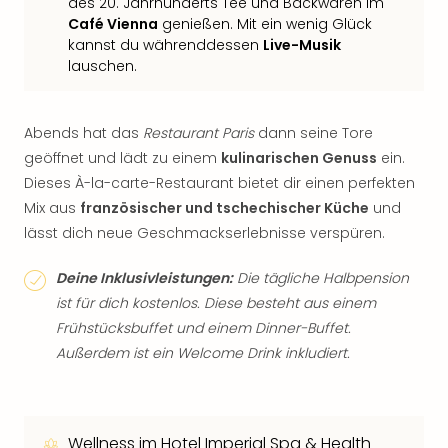
des 20. Jahrhunderts Tee und Backwaren im
Café Vienna
genießen. Mit ein wenig Glück
kannst du währenddessen
Live-Musik
lauschen.
Abends hat das
Restaurant Paris
dann seine Tore
geöffnet und lädt zu einem
kulinarischen Genuss
ein.
Dieses À-la-carte-Restaurant bietet dir einen perfekten
Mix aus
französischer und tschechischer Küche
und
lässt dich neue Geschmackserlebnisse verspüren.
Deine Inklusivleistungen:
Die tägliche Halbpension
ist für dich kostenlos. Diese besteht aus einem
Frühstücksbuffet und einem Dinner-Buffet.
Außerdem ist ein Welcome Drink inkludiert.
Wellness im Hotel Imperial Spa & Health