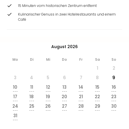
15 Minuten vom historischen Zentrum entfernt
Kulinarischer Genuss in zwei Hotelrestaurants und einem
Café
August 2026
Mo
Di
Mi
Do
Fr
Sa
So
1
2
3
4
5
6
7
8
9
10
11
12
13
14
15
16
---
---
---
---
---
---
---
17
18
19
20
21
22
23
---
---
---
---
---
---
---
24
25
26
27
28
29
30
---
---
---
---
---
---
---
31
---