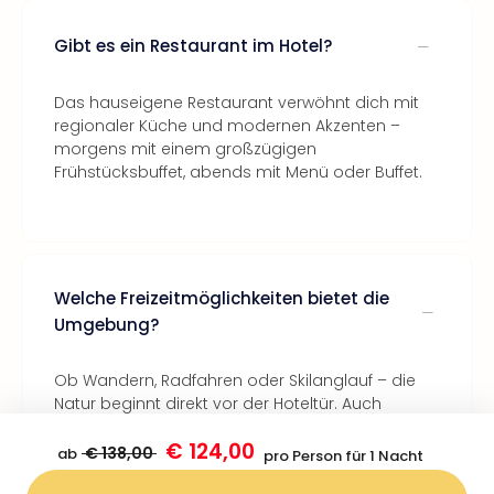
Gibt es ein Restaurant im Hotel?
Das hauseigene Restaurant verwöhnt dich mit
regionaler Küche und modernen Akzenten –
morgens mit einem großzügigen
Frühstücksbuffet, abends mit Menü oder Buffet.
Welche Freizeitmöglichkeiten bietet die
Umgebung?
Ob Wandern, Radfahren oder Skilanglauf – die
Natur beginnt direkt vor der Hoteltür. Auch
Ausflüge in die umliegenden Berge oder nach
€ 124,00
Oberstdorf sind bequem möglich.
€ 138,00
ab
pro Person für 1 Nacht