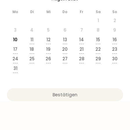
Mo
Di
Mi
Do
Fr
Sa
So
1
2
3
4
5
6
7
8
9
10
11
12
13
14
15
16
---
---
---
---
---
---
17
18
19
20
21
22
23
---
---
---
---
---
---
---
24
25
26
27
28
29
30
---
---
---
---
---
---
---
31
---
Bestätigen