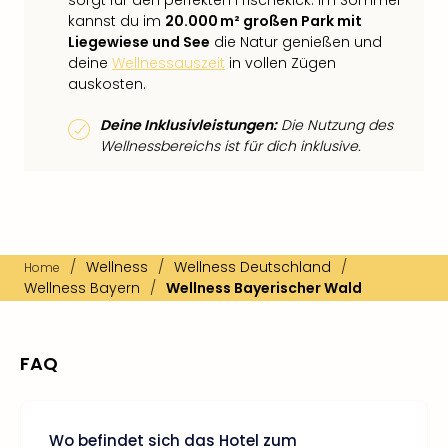
sorgt für den perfekten Frischekick. Im Sommer
kannst du im
20.000 m² großen Park mit
Liegewiese und See
die Natur genießen und
deine
Wellnessauszeit
in vollen Zügen
auskosten.
Deine Inklusivleistungen:
Die Nutzung des
Wellnessbereichs ist für dich inklusive.
/
Wellness
/
Wellness Deutschland
/
Home
Wellness Bayern
/
Wellness Bayerischer Wald
FAQ
Wo befindet sich das Hotel zum