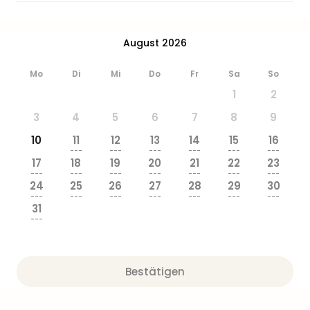
August 2026
Mo
Di
Mi
Do
Fr
Sa
So
1
2
3
4
5
6
7
8
9
10
11
12
13
14
15
16
---
---
---
---
---
---
17
18
19
20
21
22
23
---
---
---
---
---
---
---
24
25
26
27
28
29
30
---
---
---
---
---
---
---
31
---
Bestätigen