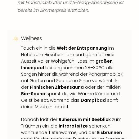
mit Frühstücksbuffet und 3-Gang-Abendessen ist
bereits im Zimmerpreis enthalten.
Wellness
Tauch ein in die
Welt der Entspannung
im
Hotel zum Hirschen Lam und gönn dir eine
Auszeit voller Wohlgefühl. Lass im
großen
Innenpool
bei angenehmen 28–30 °C alle
Sorgen hinter dir, während der Panoramablick
auf Garten und See deine Sinne verwöhnt. In
der
Finnischen Zirbensauna
oder der milden
Bio-Sauna
spürst du, wie Wärme Körper und
Geist belebt, während das
Dampfbad
sanft
deine Muskeln lockert.
Danach lädt der
Ruheraum mit Seeblick
zum
Träumen ein, die
Infrarotsitze
schenken
wohltuende Tiefenwärme, und der
Eisbrunnen