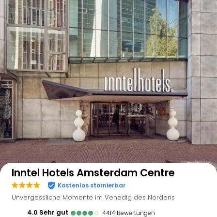
Auf der Karte anzeigen
Inntel Hotels Amsterdam Centre
Kostenlos stornierbar
Unvergessliche Momente im Venedig des Nordens
4.0
sehr gut
4414
Bewertungen