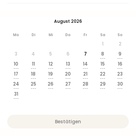
August 2026
Mo
Di
Mi
Do
Fr
Sa
So
1
2
3
4
5
6
7
8
9
---
---
10
11
12
13
14
15
16
---
---
---
---
---
---
---
17
18
19
20
21
22
23
---
---
---
---
---
---
---
24
25
26
27
28
29
30
---
---
---
---
---
---
---
31
---
Bestätigen