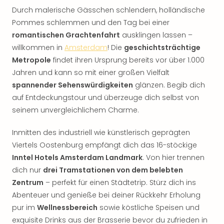
Durch malerische Gässchen schlendern, holländische
Pommes schlemmen und den Tag bei einer
romantischen Grachtenfahrt
ausklingen lassen –
willkommen in
Amsterdam
! Die
geschichtsträchtige
Metropole
findet ihren Ursprung bereits vor über 1.000
Jahren und kann so mit einer großen Vielfalt
spannender Sehenswürdigkeiten
glänzen. Begib dich
auf Entdeckungstour und überzeuge dich selbst von
seinem unvergleichlichem Charme.
Inmitten des industriell wie künstlerisch geprägten
Viertels Oostenburg empfängt dich das 16-stöckige
Inntel Hotels Amsterdam Landmark
. Von hier trennen
dich nur
drei Tramstationen von dem belebten
Zentrum
– perfekt für einen Städtetrip. Stürz dich ins
Abenteuer und genieße bei deiner Rückkehr Erholung
pur im
Wellnessbereich
sowie köstliche Speisen und
exquisite Drinks aus der Brasserie bevor du zufrieden in