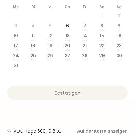
Mo
Di
Mi
Do
Fr
Sa
So
1
2
3
4
5
6
7
8
9
---
---
---
10
11
12
13
14
15
16
---
---
---
---
---
---
---
17
18
19
20
21
22
23
---
---
---
---
---
---
---
24
25
26
27
28
29
30
---
---
---
---
---
---
---
31
---
Bestätigen
VOC-kade 600
,
1018 LG
Auf der Karte anzeigen