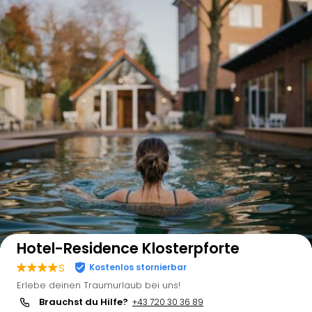
Auf der Karte anzeigen
Hotel-Residence Klosterpforte
s
Kostenlos stornierbar
Erlebe deinen Traumurlaub bei uns!
Brauchst du Hilfe?
+43 720 30 36 89