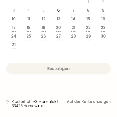
1
2
3
4
5
6
7
8
9
---
---
---
10
11
12
13
14
15
16
---
---
---
---
---
---
---
17
18
19
20
21
22
23
---
---
---
---
---
---
---
24
25
26
27
28
29
30
---
---
---
---
---
---
---
31
---
Bestätigen
Klosterhof 2-3 Marienfeld
,
Auf der Karte anzeigen
33428
Harsewinkel