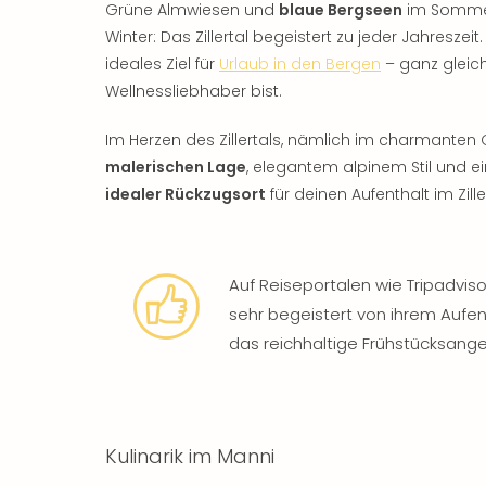
Grüne Almwiesen und
blaue Bergseen
im Sommer
Winter: Das Zillertal begeistert zu jeder Jahresze
ideales Ziel für
Urlaub in den Bergen
– ganz gleich
Wellnessliebhaber bist.
Im Herzen des Zillertals, nämlich im charmanten 
malerischen Lage
, elegantem alpinem Stil und ei
idealer Rückzugsort
für deinen Aufenthalt im Zille
Auf Reiseportalen wie Tripadvi
sehr begeistert von ihrem Aufe
das reichhaltige Frühstücksang
Kulinarik im Manni