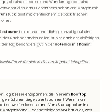
 egal, ob eine erlebnisreiche Wanderung oder eine
b verwöhnt dich das Küchenteam schon am Morgen mit
frühstück
lässt mit ofenfrischem Gebäck, frischen
 offen.
 Restaurant
einkehren und dich gleichzeitig auf eine
 des Nachbarlandes Italien ist hier dank der vielfältigen
h der Tag besonders gut in der
Hotelbar mit Kamin
cksbuffet ist für dich in diesem Angebot inbegriffen.
hen Tag besser entspannen, als in einem
Rooftop
iner gemütlichen Liege zu entspannen? Wenn man
elt
schweifen lassen kann. Vom Sternegucken im
r Morgensonne – der hoteleigene SPA hat alles, was