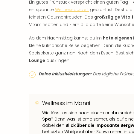
Ein gutes Frühstück verspricht einen guten Tag –
entspannte
Wellnessauszeit
geplant ist. Deshal
feinsten Gaumenfreuden: Das
großzügige Vital
Vitaminsäften und Eiern à la carte keine Wünsche
Ab dem Nachmittag kannst du im
hoteleigenen
kleine kulinarische Reise begeben: Denn die Küche
Speisekarte ganz nah. Nach dem Essen lässt sic
Lounge
ausklingen.
Deine Inklusivleistungen:
Das tägliche Frühstü
Wellness im Manni
Wie lässt es sich nach einem erlebnisreic
Spa
? Denn was ist erholsamer, als auf e
dabei den
Blick über die imposante Bergw
beheizten Whirlpool über Schwimmen in de