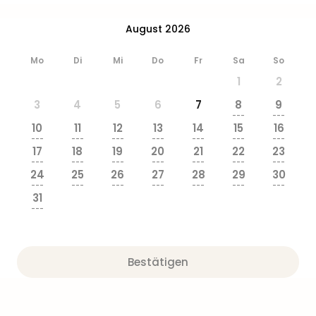
August 2026
Mo
Di
Mi
Do
Fr
Sa
So
1
2
3
4
5
6
7
8
9
---
---
10
11
12
13
14
15
16
---
---
---
---
---
---
---
17
18
19
20
21
22
23
---
---
---
---
---
---
---
24
25
26
27
28
29
30
---
---
---
---
---
---
---
31
---
Bestätigen