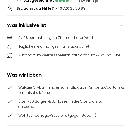
4.4
ausgezeichnet
8
Bewertungen
Brauchst du Hilfe?
+43 720 30 36 89
Was inklusive ist
Ab 1 Übernachtung im Zimmer deiner Wahl
Tägliches reichhaltiges Frühstücksbuffet
Zugang zum Wellnessbereich mit Sanarium & SaunaHütte
Was wir lieben
Walküre SkyBar – malerischer Blick über Amberg, Cocktails &
italienische Küche
Über 700 Burgen & Schlösser in der Oberpfalz zum
entdecken
Wohltuende Yoga-Sessions (gegen Gebühr)