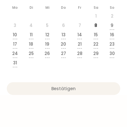
Mo
Di
Mi
Do
Fr
Sa
So
1
2
3
4
5
6
7
8
9
---
10
11
12
13
14
15
16
---
---
---
---
---
---
---
17
18
19
20
21
22
23
---
---
---
---
---
---
---
24
25
26
27
28
29
30
---
---
---
---
---
---
---
31
---
Bestätigen