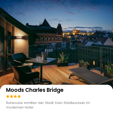
Auf der Karte anzeigen
Moods Charles Bridge
Ruheoase inmitten der Stadt: Dein Städteurlaub im
modernen Hotel