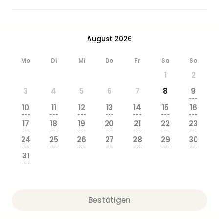
August 2026
Mo
Di
Mi
Do
Fr
Sa
So
1
2
3
4
5
6
7
8
9
---
10
11
12
13
14
15
16
---
---
---
---
---
---
---
17
18
19
20
21
22
23
---
---
---
---
---
---
---
24
25
26
27
28
29
30
---
---
---
---
---
---
---
31
---
Bestätigen