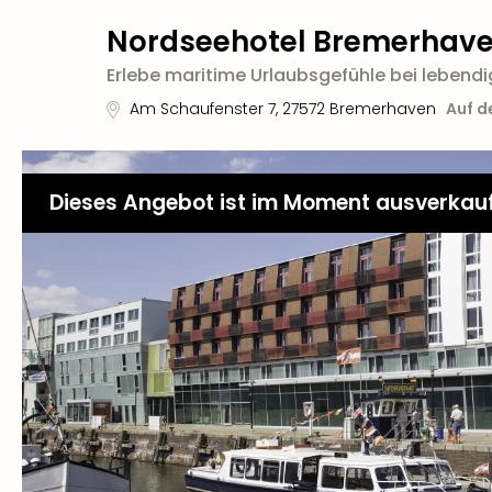
Nordseehotel Bremerhave
Erlebe maritime Urlaubsgefühle bei lebend
Am Schaufenster 7
,
27572
Bremerhaven
Auf d
Dieses Angebot ist im Moment ausverkau