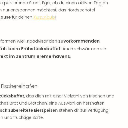
pulsierende Stadt. Egal, ob du einen aktiven Tag an
ch nur entspannen möchtest, das Nordseehotel
hause
für deinen
Kurzurlaub
!
tformen wie Tripadvisor den
zuvorkommenden
lfalt beim Frühstücksbuffet
. Auch schwärmen sie
rekt im Zentrum Bremerhavens
.
 Fischereihafen
stücksbuffet
, das dich mit einer Vielzahl von frischen und
hes Brot und Brötchen, eine Auswahl an herzhaften
isch zubereitete Eierspeisen
stehen dir zur Verfügung.
n und fruchtige Säfte.