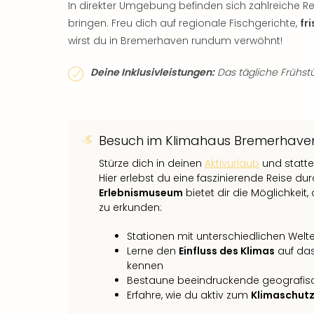
In direkter Umgebung befinden sich zahlreiche R
bringen. Freu dich auf regionale Fischgerichte,
fr
wirst du in Bremerhaven rundum verwöhnt!
Deine Inklusivleistungen:
Das tägliche Frühstüc
Besuch im Klimahaus Bremerhave
Stürze dich in deinen
Aktivurlaub
und statt
Hier erlebst du eine faszinierende Reise du
Erlebnismuseum
bietet dir die Möglichkei
zu erkunden:
Stationen mit unterschiedlichen Wel
Lerne den
Einfluss des Klimas
auf das
kennen
Bestaune beeindruckende geografisc
Erfahre, wie du aktiv zum
Klimaschut