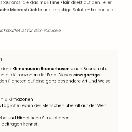
estaurants, die das
maritime Flair
direkt auf den Teller
ische Meeresfrüchte
und knackige Salate – kulinarisch
ksbuffet ist für dich inklusive.
n
e dem
Klimahaus in Bremerhaven
einen Besuch ab:
rch die Klimazonen der Erde. Dieses
einzigartige
t, den Planeten auf eine ganz besondere Art und Weise
ten & Klimazonen
 tägliche Leben der Menschen überall auf der Welt
he und klimatische Simulationen
z
beitragen kannst