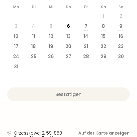
Mo
Di
Mi
Do
Fr
Sa
So
1
2
3
4
5
6
7
8
9
---
---
---
10
11
12
13
14
15
16
---
---
---
---
---
---
---
17
18
19
20
21
22
23
---
---
---
---
---
---
---
24
25
26
27
28
29
30
---
---
---
---
---
---
---
31
---
Bestätigen
Orzeszkowej 2
,
59-850
Auf der Karte anzeigen