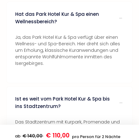
Hat das Park Hotel Kur & Spa einen
Wellnessbereich?
Ja, das Park Hotel Kur & Spa verfügt über einen
Wellness- und Spa-Bereich. Hier dreht sich alles
um Erholung, klassische Kuranwendungen und
entspannte Wohlfühlmomente inmitten des
Isergebirges.
Ist es weit vom Park Hotel Kur & Spa bis
ins Stadtzentrum?
Das Stadtzentrum mit Kurpark, Promenade und
Cafés erreichst du in wenigen Gehminuten –
€ 110,00
ideal, um alles entspannt zu Fuß zu entdecken.
€ 140,00
ab
pro Person für 2 Nächte