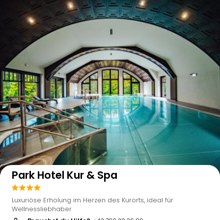
Auf der Karte anzeigen
Park Hotel Kur & Spa
Luxuriöse Erholung im Herzen des Kurorts, ideal für
Wellnessliebhaber