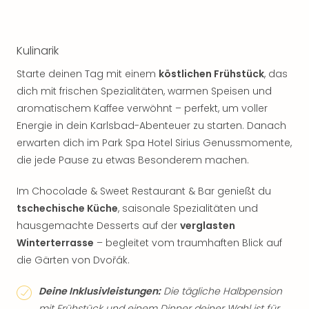
Kulinarik
Starte deinen Tag mit einem
köstlichen Frühstück
, das
dich mit frischen Spezialitäten, warmen Speisen und
aromatischem Kaffee verwöhnt – perfekt, um voller
Energie in dein Karlsbad-Abenteuer zu starten. Danach
erwarten dich im Park Spa Hotel Sirius Genussmomente,
die jede Pause zu etwas Besonderem machen.
Im Chocolade & Sweet Restaurant & Bar genießt du
tschechische Küche
, saisonale Spezialitäten und
hausgemachte Desserts auf der
verglasten
Winterterrasse
– begleitet vom traumhaften Blick auf
die Gärten von Dvořák.
Deine Inklusivleistungen:
Die tägliche Halbpension
mit Frühstück und einem Dinner deiner Wahl ist für