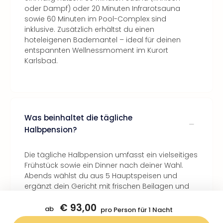
oder Dampf) oder 20 Minuten Infrarotsauna
sowie 60 Minuten im Pool-Complex sind
inklusive. Zusätzlich erhältst du einen
hoteleigenen Bademantel – ideal für deinen
entspannten Wellnessmoment im Kurort
Karlsbad.
Was beinhaltet die tägliche
Halbpension?
Die tägliche Halbpension umfasst ein vielseitiges
Frühstück sowie ein Dinner nach deiner Wahl.
Abends wählst du aus 5 Hauptspeisen und
ergänzt dein Gericht mit frischen Beilagen und
Salaten – perfekt für einen genussvollen
€ 93,00
Abschluss deines Tages im Kurort Karlsbad.
ab
pro Person für 1 Nacht