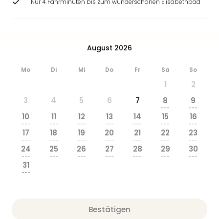
Nur 4 Fahrminuten bis zum wunderschönen Elisabethbad
August 2026
Mo
Di
Mi
Do
Fr
Sa
So
1
2
3
4
5
6
7
8
9
---
---
10
11
12
13
14
15
16
---
---
---
---
---
---
---
17
18
19
20
21
22
23
---
---
---
---
---
---
---
24
25
26
27
28
29
30
---
---
---
---
---
---
---
31
---
Bestätigen