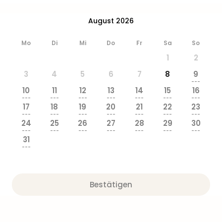
August 2026
Mo
Di
Mi
Do
Fr
Sa
So
1
2
3
4
5
6
7
8
9
---
10
11
12
13
14
15
16
---
---
---
---
---
---
---
17
18
19
20
21
22
23
---
---
---
---
---
---
---
24
25
26
27
28
29
30
---
---
---
---
---
---
---
31
---
Bestätigen