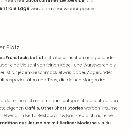
sonders der
zuvorkommende Service
, die
entrale Lage
werden immer wieder positiv
er Platz
ves Frühstücksbuffet
mit allerlei frischen und gesunden
über eine Vielzahl von feinen Käse- und Wurstwaren bis
ier ist für jeden Geschmack etwas dabei. Abgerundet
Kaffeespezialitäten und Tees, die deinen Morgen im
ino duftet herrlich und rundum entspannt lauscht du den
hoteleigenen
Café & Other Short Stories
werden Träume
 Abend im Berta Restaurant & Bar. Freu dich auf eine
radition aus Jerusalem mit Berliner Moderne
vereint.