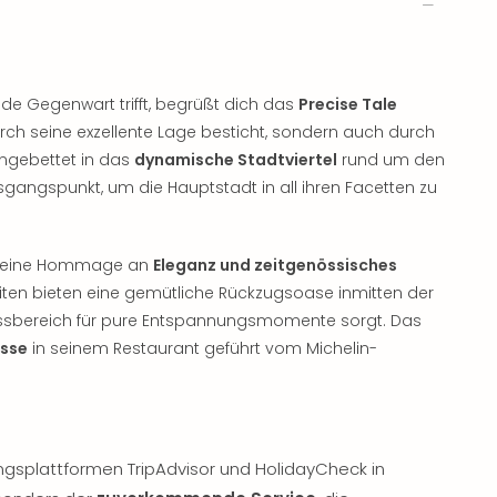
nde Gegenwart trifft, begrüßt dich das
Precise Tale
durch seine exzellente Lage besticht, sondern auch durch
ingebettet in das
dynamische Stadtviertel
rund um den
sgangspunkt, um die Hauptstadt in all ihren Facetten zu
ist eine Hommage an
Eleganz und zeitgenössisches
uiten bieten eine gemütliche Rückzugsoase inmitten der
essbereich für pure Entspannungsmomente sorgt. Das
isse
in seinem Restaurant geführt vom Michelin-
ngsplattformen TripAdvisor und HolidayCheck in