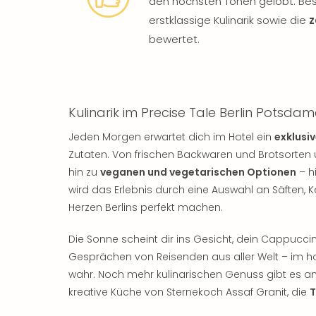
den höchsten Tönen gelobt. Be
erstklassige Kulinarik sowie die
z
bewertet.
Kulinarik im Precise Tale Berlin Potsdam
Jeden Morgen erwartet dich im Hotel ein
exklusi
Zutaten. Von frischen Backwaren und Brotsorten 
hin zu
veganen und vegetarischen Optionen
– h
wird das Erlebnis durch eine Auswahl an Säften, 
Herzen Berlins perfekt machen.
Die Sonne scheint dir ins Gesicht, dein Cappucc
Gesprächen von Reisenden aus aller Welt – im 
wahr. Noch mehr kulinarischen Genuss gibt es am
kreative Küche von Sternekoch Assaf Granit, die
T