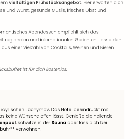
inem
vielfältigen Frühstücksangebot
. Hier erwarten dich
e und Wurst, gesunde Müslis, frisches Obst und
romantisches Abendessen empfiehlt sich das
it regionalen und internationalen Gerichten. Lasse den
u aus einer Vielzahl von Cocktails, Weinen und Bieren
ksbuffet ist für dich kostenlos.
idyllischen Jáchymov. Das Hotel beeindruckt mit
 keine Wünsche offen lässt. Genieße die heilende
nenpool
, schwitze in der
Sauna
oder lass dich bei
bühr** verwöhnen.