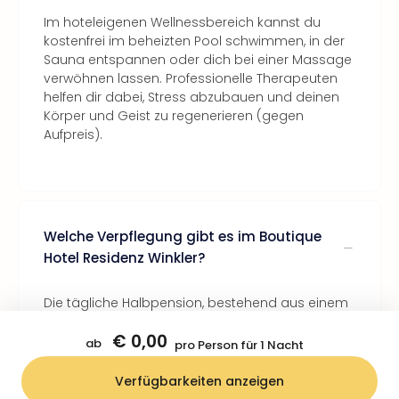
Im hoteleigenen Wellnessbereich kannst du
kostenfrei im beheizten Pool schwimmen, in der
Sauna entspannen oder dich bei einer Massage
verwöhnen lassen. Professionelle Therapeuten
helfen dir dabei, Stress abzubauen und deinen
Körper und Geist zu regenerieren (gegen
Aufpreis).
Welche Verpflegung gibt es im Boutique
Hotel Residenz Winkler?
Die tägliche Halbpension, bestehend aus einem
reichhaltigen Frühstück sowie einem 3-Gang-
€ 0,00
Abendmenü, ist für dich kostenlos.
ab
pro Person für 1 Nacht
Verfügbarkeiten anzeigen