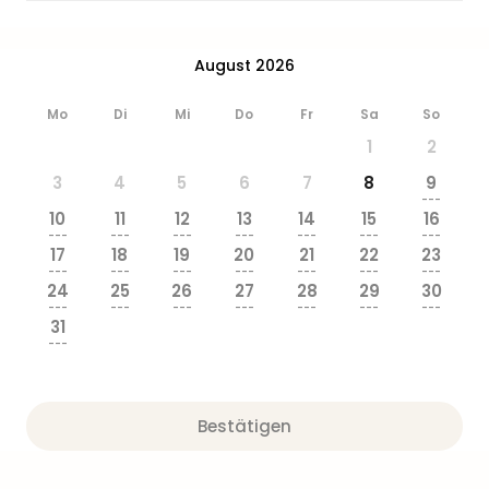
August 2026
Mo
Di
Mi
Do
Fr
Sa
So
1
2
3
4
5
6
7
8
9
---
10
11
12
13
14
15
16
---
---
---
---
---
---
---
17
18
19
20
21
22
23
---
---
---
---
---
---
---
24
25
26
27
28
29
30
---
---
---
---
---
---
---
31
---
Bestätigen