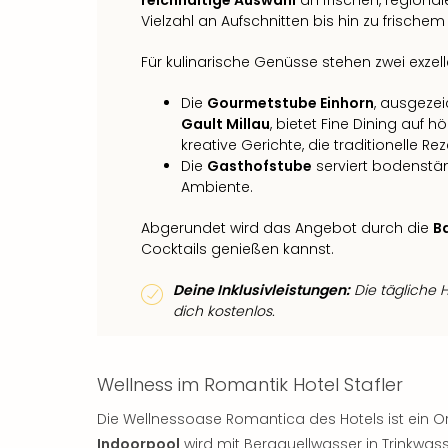
Vielzahl an Aufschnitten bis hin zu frische
Für kulinarische Genüsse stehen zwei exzel
Die
Gourmetstube Einhorn
, ausgeze
Gault Millau
, bietet Fine Dining auf 
kreative Gerichte, die traditionelle Re
Die
Gasthofstube
serviert bodenstän
Ambiente.
Abgerundet wird das Angebot durch die
B
Cocktails genießen kannst.
Deine Inklusivleistungen:
Die tägliche 
dich kostenlos.
Wellness im Romantik Hotel Stafler
Die Wellnessoase Romantica des Hotels ist ein 
Indoorpool
wird mit Bergquellwasser in Trinkwas