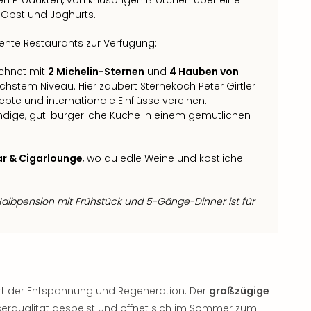
m Obst und Joghurts.
lente Restaurants zur Verfügung:
ichnet mit
2 Michelin-Sternen
und
4 Hauben von
höchstem Niveau. Hier zaubert Sternekoch Peter Girtler
zepte und internationale Einflüsse vereinen.
dige, gut-bürgerliche Küche in einem gemütlichen
ar & Cigarlounge
, wo du edle Weine und köstliche
Halbpension mit Frühstück und 5-Gänge-Dinner ist für
Ort der Entspannung und Regeneration. Der
großzügige
serqualität gespeist und öffnet sich im Sommer zum