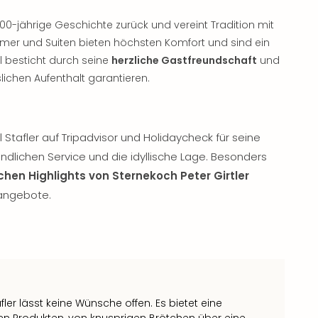
700-jährige Geschichte zurück und vereint Tradition mit
mer und Suiten bieten höchsten Komfort und sind ein
l besticht durch seine
herzliche Gastfreundschaft
und
lichen Aufenthalt garantieren.
Stafler auf Tripadvisor und Holidaycheck für seine
dlichen Service und die idyllische Lage. Besonders
schen Highlights von Sternekoch Peter Girtler
angebote.
ler lässt keine Wünsche offen. Es bietet eine
len Produkten, von knusprigen Brötchen über eine