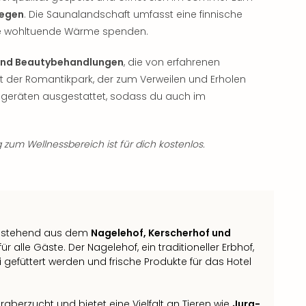
iegen
. Die Saunalandschaft umfasst eine finnische
die wohltuende Wärme spenden.
nd Beautybehandlungen
, die von erfahrenen
st der Romantikpark, der zum Verweilen und Erholen
iogeräten ausgestattet, sodass du auch im
zum Wellnessbereich ist für dich kostenlos.
 bestehend aus dem
Nagelehof, Kerscherhof und
für alle Gäste. Der Nagelehof, ein traditioneller Erbhof,
 gefüttert werden und frische Produkte für das Hotel
raberzucht und bietet eine Vielfalt an Tieren wie
Jura-