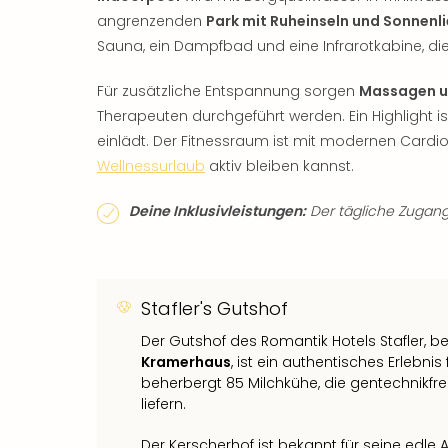
angrenzenden
Park mit Ruheinseln und Sonnenl
Sauna, ein Dampfbad und eine Infrarotkabine, 
Für zusätzliche Entspannung sorgen
Massagen u
Therapeuten durchgeführt werden. Ein Highlight i
einlädt. Der Fitnessraum ist mit modernen Card
Wellnessurlaub
aktiv bleiben kannst.
Deine Inklusivleistungen:
Der tägliche Zugang 
Stafler's Gutshof
Der Gutshof des Romantik Hotels Stafler,
Kramerhaus
, ist ein authentisches Erlebnis 
beherbergt 85 Milchkühe, die gentechnikfrei
liefern.
Der Kerscherhof ist bekannt für seine edle A