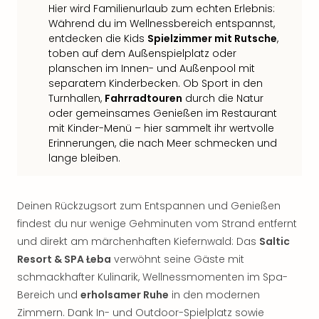
Hier wird Familienurlaub zum echten Erlebnis:
Während du im Wellnessbereich entspannst,
entdecken die Kids
Spielzimmer mit Rutsche
,
toben auf dem Außenspielplatz oder
planschen im Innen- und Außenpool mit
separatem Kinderbecken. Ob Sport in den
Turnhallen,
Fahrradtouren
durch die Natur
oder gemeinsames Genießen im Restaurant
mit Kinder-Menü – hier sammelt ihr wertvolle
Erinnerungen, die nach Meer schmecken und
lange bleiben.
Deinen Rückzugsort zum Entspannen und Genießen
findest du nur wenige Gehminuten vom Strand entfernt
und direkt am märchenhaften Kiefernwald: Das
Saltic
Resort & SPA Łeba
verwöhnt seine Gäste mit
schmackhafter Kulinarik, Wellnessmomenten im Spa-
Bereich und
erholsamer Ruhe
in den modernen
Zimmern. Dank In- und Outdoor-Spielplatz sowie