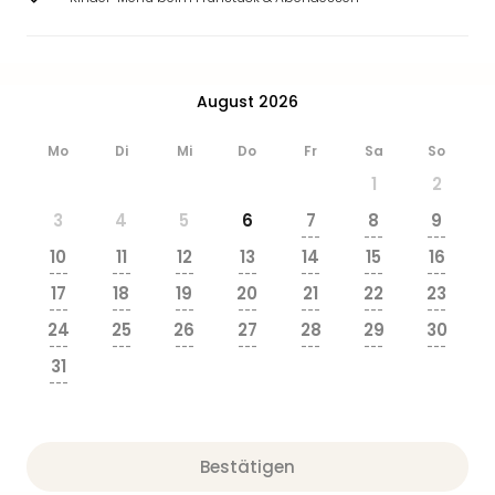
August 2026
Mo
Di
Mi
Do
Fr
Sa
So
1
2
3
4
5
6
7
8
9
---
---
---
10
11
12
13
14
15
16
---
---
---
---
---
---
---
17
18
19
20
21
22
23
---
---
---
---
---
---
---
24
25
26
27
28
29
30
---
---
---
---
---
---
---
31
---
Bestätigen