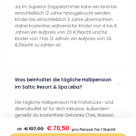
Ja, im Superior Doppelzimmer kann ein Kind bis
einschließlich 12 Jahre hinzugebucht werden.
Kinder bis einschließlich 3 Jahre übernachten
dabei kostenfrei, während für Kinder von 4 bis 6
Jahren ein Aufpreis von 20 €/Nacht und für
Kinder von 7 bis 12 Jahren ein Aufpreis von 24
€/Nacht zu zahlen ist.
Was beinhaltet die tägliche Halbpension
im Saltic Resort & Spa Leba?
Die tägliche Halbpension mit Frühstücks- und
Abendbuffet ist für dich inklusive. Außerdem
genießt du kostenfreie Getränke (Tee, Wasser,
Kaffee, Saft) während dem Frühstück und dem
€ 70,50
Abendessen.
€ 107,00
ab
pro Person für 1 Nacht