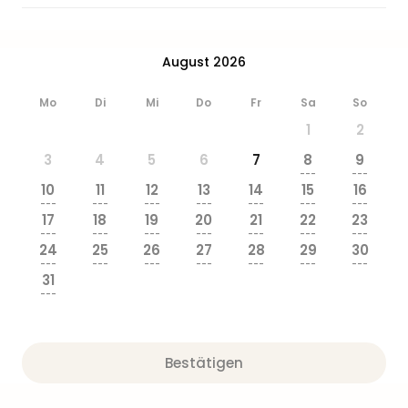
August 2026
Mo
Di
Mi
Do
Fr
Sa
So
1
2
3
4
5
6
7
8
9
---
---
10
11
12
13
14
15
16
---
---
---
---
---
---
---
17
18
19
20
21
22
23
---
---
---
---
---
---
---
24
25
26
27
28
29
30
---
---
---
---
---
---
---
31
---
Bestätigen