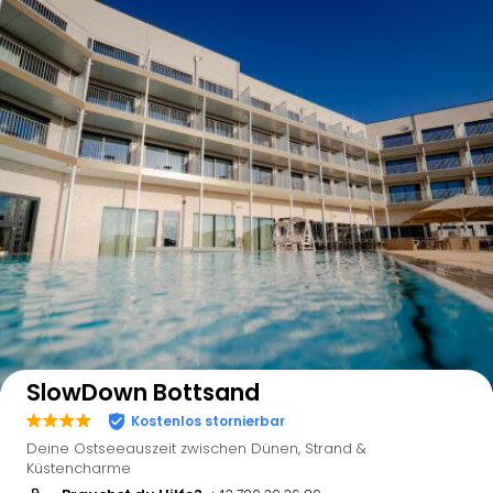
Auf der Karte anzeigen
SlowDown Bottsand
Kostenlos stornierbar
Deine Ostseeauszeit zwischen Dünen, Strand &
Küstencharme