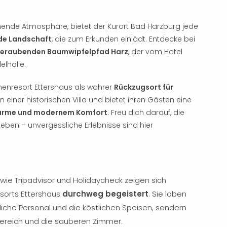
nende Atmosphäre, bietet der Kurort Bad Harzburg jede
de Landschaft
, die zum Erkunden einlädt. Entdecke bei
eraubenden Baumwipfelpfad Harz
, der vom Hotel
elhalle.
nenresort Ettershaus als wahrer
Rückzugsort für
 in einer historischen Villa und bietet ihren Gästen eine
harme und modernem Komfort
. Freu dich darauf, die
leben – unvergessliche Erlebnisse sind hier
ie Tripadvisor und Holidaycheck zeigen sich
sorts Ettershaus
durchweg begeistert
. Sie loben
ndliche Personal und die köstlichen Speisen, sondern
ereich und die sauberen Zimmer.