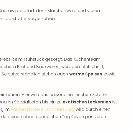
aumwipfelpfad, dem Märchenwald und vielem
en positiv hervorgehoben.
bereits beim Frühstück gesorgt. Das Küchenteam
rischem Brot und Backwaren, würzigem Aufschnitt,
 Selbstverständlich stehen auch
warme Speisen
sowie
einkehren. Hier wird aus saisonalen, frischen Zutaten
nalen Spezialitäten bis hin zu
exotischen Leckereien
ist
ung im
Wellnesshotel in Bad Harzburg
wird durch einen
du deinen abenteuerreichen Tag Revue passieren