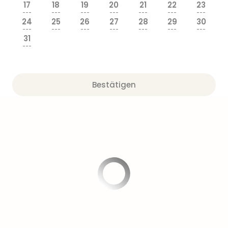
17
18
19
20
21
22
23
---
---
---
---
---
---
---
24
25
26
27
28
29
30
---
---
---
---
---
---
---
31
---
Bestätigen