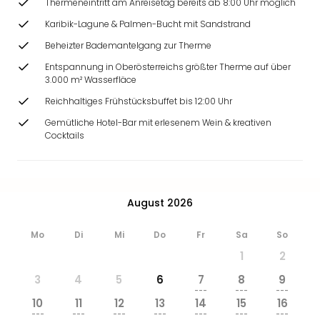
Thermeneintritt am Anreisetag bereits ab 8:00 Uhr möglich
Karibik-Lagune & Palmen-Bucht mit Sandstrand
Beheizter Bademantelgang zur Therme
Entspannung in Oberösterreichs größter Therme auf über
3.000 m² Wasserfläce
Reichhaltiges Frühstücksbuffet bis 12:00 Uhr
Gemütliche Hotel-Bar mit erlesenem Wein & kreativen
Cocktails
August 2026
Mo
Di
Mi
Do
Fr
Sa
So
1
2
3
4
5
6
7
8
9
---
---
---
10
11
12
13
14
15
16
---
---
---
---
---
---
---