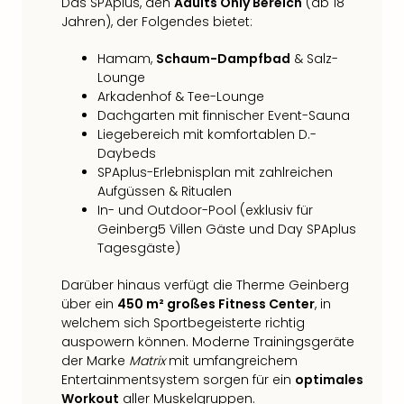
Das SPAplus, den
Adults Only Bereich
(ab 18
Jahren), der Folgendes bietet:
Hamam,
Schaum-Dampfbad
& Salz-
Lounge
Arkadenhof & Tee-Lounge
Dachgarten mit finnischer Event-Sauna
Liegebereich mit komfortablen D.-
Daybeds
SPAplus-Erlebnisplan mit zahlreichen
Aufgüssen & Ritualen
In- und Outdoor-Pool (exklusiv für
Geinberg5 Villen Gäste und Day SPAplus
Tagesgäste)
Darüber hinaus verfügt die Therme Geinberg
über ein
450 m² großes Fitness Center
, in
welchem sich Sportbegeisterte richtig
auspowern können. Moderne Trainingsgeräte
der Marke
Matrix
mit umfangreichem
Entertainmentsystem sorgen für ein
optimales
Workout
aller Muskelgruppen.