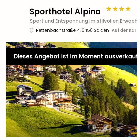
Sporthotel Alpina
Sport und Entspannung im stilvollen Erwac
Rettenbachstraße 4
,
6450
Sölden
Auf der Ka
Dieses Angebot ist im Moment ausverkau