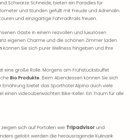
nd Schwarze Schneide, bieten ein Paradies für
nkilometer und Stunden gefüllt mit Freude und Adrenalin.
uren und einzigartige Fahrradtrails freuen.
enen Gäste in einem reizvollen und luxuriösen
n ganz eigenen Charme und die schönen Zimmer laden
h
können Sie sich purer Wellness hingeben und Ihre
ität eine große Rolle. Morgens am Frühstücksbuffet
sche
Bio Produkte.
Beim Abendessen können Sie sich
r Ernährung bietet das Sporthotel Alpina auch viele
l einen videoüberwachten Bike-Keller. Ein Traum für alle
 zeigen sich auf Portalen wie
Tripadvisor
und
nders gelobt werden die herausragende Kulinarik