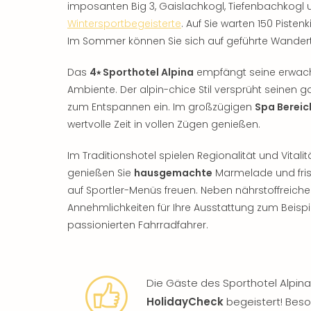
imposanten Big 3, Gaislachkogl, Tiefenbachkogl u
Wintersportbegeisterte
. Auf Sie warten 150 Piste
Im Sommer können Sie sich auf geführte Wanderto
Das
4⭑ Sporthotel Alpina
empfängt seine erwachs
Ambiente. Der alpin-chice Stil versprüht seine
zum Entspannen ein. Im großzügigen
Spa Bereic
wertvolle Zeit in vollen Zügen genießen.
Im Traditionshotel spielen Regionalität und Vital
genießen Sie
hausgemachte
Marmelade und fri
auf Sportler-Menüs freuen. Neben nährstoffreiche
Annehmlichkeiten für Ihre Ausstattung zum Beispie
passionierten Fahrradfahrer.
Die Gäste des Sporthotel Alpina
HolidayCheck
begeistert! Beso