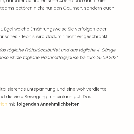
 darunter der Italienische Abend und das Tiroler
henteams betören nicht nur den Gaumen, sondern auch
llt. Egal welche Ernährungsweise Sie verfolgen oder
narisches Erlebnis wird dadurch nicht eingeschränkt!
das tägliche Frühstücksbuffet und das tägliche 4-Gänge-
enso ist die tägliche Nachmittagsjause bis zum 25.09.2021
vitalisierende Entspannung und eine wohlverdiente
und die viele Bewegung tun einfach gut. Das
eich
mit
folgenden Annehmlichkeiten
: