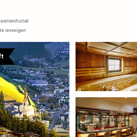
hsenenhotel
rte anzeigen
ft