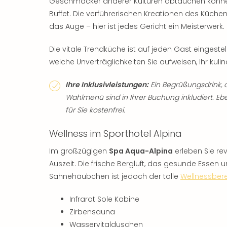
Geschmäcker anderer Kulturen abtauchen können,
Buffet. Die verführerischen Kreationen des Küc
das Auge – hier ist jedes Gericht ein Meisterwerk.
Die vitale Trendküche ist auf jeden Gast eingeste
welche Unverträglichkeiten Sie aufweisen, Ihr kuli
Ihre Inklusivleistungen:
Ein Begrüßungsdrink, 
Wahlmenü sind in Ihrer Buchung inkludiert. Eb
für Sie kostenfrei.
Wellness im Sporthotel Alpina
Im großzügigen
Spa Aqua-Alpina
erleben Sie re
Auszeit. Die frische Bergluft, das gesunde Essen 
Sahnehäubchen ist jedoch der tolle
Wellnessber
Infrarot Sole Kabine
Zirbensauna
Wasservitalduschen