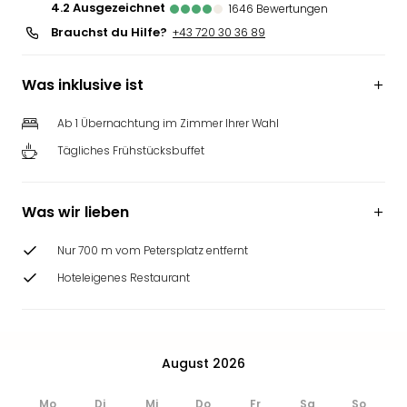
4.2
ausgezeichnet
1646
Bewertungen
Brauchst du Hilfe?
+43 720 30 36 89
Was inklusive ist
Ab 1 Übernachtung im Zimmer Ihrer Wahl
Tägliches Frühstücksbuffet
Was wir lieben
Nur 700 m vom Petersplatz entfernt
Hoteleigenes Restaurant
August 2026
Mo
Di
Mi
Do
Fr
Sa
So