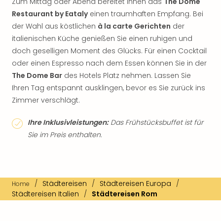
Zum Mittag oder Abend bereitet Ihnen das
The Dome
Restaurant by Eataly
einen traumhaften Empfang. Bei
der Wahl aus köstlichen
à la carte Gerichten
der
italienischen Küche genießen Sie einen ruhigen und
doch geselligen Moment des Glücks. Für einen Cocktail
oder einen Espresso nach dem Essen können Sie in der
The Dome Bar
des Hotels Platz nehmen. Lassen Sie
Ihren Tag entspannt ausklingen, bevor es Sie zurück ins
Zimmer verschlägt.
Ihre Inklusivleistungen:
Das Frühstücksbuffet ist für
Sie im Preis enthalten.
/
Städtereisen
/
Städtereisen Europa
/
Home
Städtereisen Italien
/
Städtereisen Rom