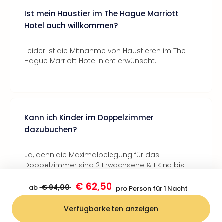
Ist mein Haustier im The Hague Marriott
Hotel auch willkommen?
Leider ist die Mitnahme von Haustieren im The
Hague Marriott Hotel nicht erwünscht.
Kann ich Kinder im Doppelzimmer
dazubuchen?
Ja, denn die Maximalbelegung für das
Doppelzimmer sind 2 Erwachsene & 1 Kind bis
einschließlich 2 Jahre. Das Kind kann dann
€ 62,50
kostenfrei im Bett der Eltern schlafen.
€ 94,00
ab
pro Person für 1 Nacht
Verfügbarkeiten anzeigen