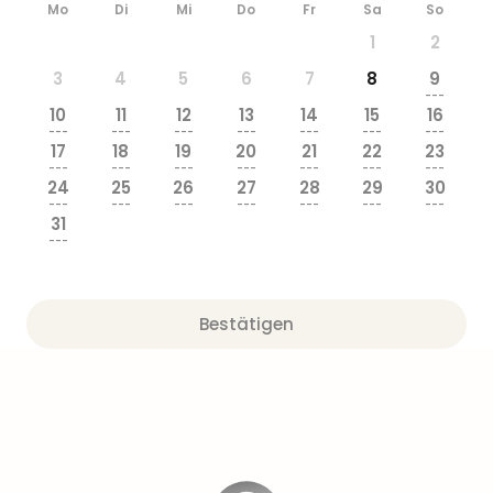
Mo
Di
Mi
Do
Fr
Sa
So
1
2
3
4
5
6
7
8
9
---
10
11
12
13
14
15
16
---
---
---
---
---
---
---
17
18
19
20
21
22
23
---
---
---
---
---
---
---
24
25
26
27
28
29
30
---
---
---
---
---
---
---
31
---
Bestätigen