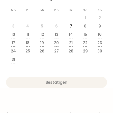
Mo
Di
Mi
Do
Fr
Sa
So
1
2
3
4
5
6
7
8
9
---
---
10
11
12
13
14
15
16
---
---
---
---
---
---
---
17
18
19
20
21
22
23
---
---
---
---
---
---
---
24
25
26
27
28
29
30
---
---
---
---
---
---
---
31
---
Bestätigen