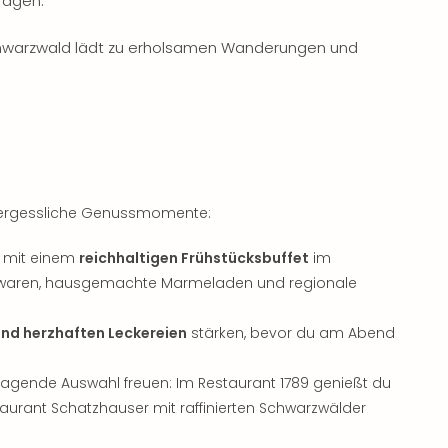
ragen.
warzwald lädt zu erholsamen Wanderungen und
ergessliche Genussmomente:
h mit einem
reichhaltigen Frühstücksbuffet
im
ackwaren, hausgemachte Marmeladen und regionale
nd herzhaften Leckereien
stärken, bevor du am Abend
ragende Auswahl freuen: Im Restaurant 1789 genießt du
aurant Schatzhauser mit raffinierten Schwarzwälder