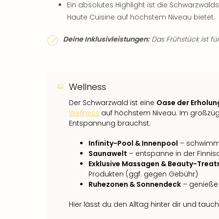
Ein absolutes Highlight ist die Schwarzwald
Haute Cuisine auf höchstem Niveau bietet.
Deine Inklusivleistungen:
Das Frühstück ist für
Wellness
Der Schwarzwald ist eine
Oase der Erholun
Wellness
auf höchstem Niveau. Im großzügig
Entspannung brauchst:
Infinity-Pool & Innenpool
– schwimme 
Saunawelt
– entspanne in der Finn
Exklusive Massagen & Beauty-Trea
Produkten (ggf. gegen Gebühr)
Ruhezonen & Sonnendeck
– genieße 
Hier lässt du den Alltag hinter dir und tauch