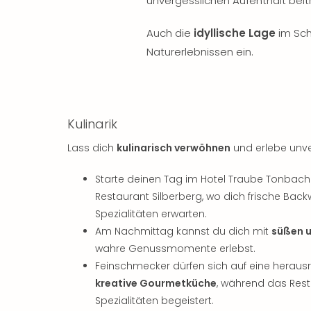
unvergesslichen Aufenthalt beit
Auch die
idyllische Lage
im Sch
Naturerlebnissen ein.
Kulinarik
Lass dich
kulinarisch verwöhnen
und erlebe unv
Starte deinen Tag im Hotel Traube Tonbac
Restaurant Silberberg, wo dich frische B
Spezialitäten erwarten.
Am Nachmittag kannst du dich mit
süßen u
wahre Genussmomente erlebst.
Feinschmecker dürfen sich auf eine heraus
kreative Gourmetküche
, während das Rest
Spezialitäten begeistert.