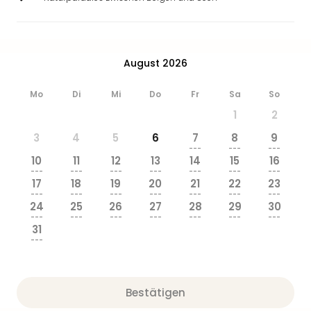
August 2026
Mo
Di
Mi
Do
Fr
Sa
So
1
2
3
4
5
6
7
8
9
---
---
---
10
11
12
13
14
15
16
---
---
---
---
---
---
---
17
18
19
20
21
22
23
---
---
---
---
---
---
---
24
25
26
27
28
29
30
---
---
---
---
---
---
---
31
---
Bestätigen