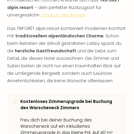
im malerischen Örtchen, erwartet dich das
TRIFORÊT
alpin.resort
– dein perfekter Rückzugsort für
unvergesslichn
Urlaub in den Bergen
.
Das TRIFORÊT alpin.resort kombiniert modernen Komfort
mit
traditionellem alpenländischen Charme
. Schon
beim Betreten der stilvoll gestalteten Lobby spürst du
die
herzliche Gastfreundschaft
und die Liebe zum
Detail, die dieses Hotel auszeichnen. Die Zimmer und
Suiten bieten dir nicht nur einen traumhaften Blick auf
die umliegende Bergwelt, sondern auch luxuriöse
Annehmlichkeiten, die keine Wünsche offenlassen.
Kostenloses Zimmerupgrade bei Buchung
des Warscheneck Zimmers
Freu dich bei deiner Buchung des
Warscheneck auf ein inkludiertes
Zimmerupgrade in das Kleine Pril. Auf 40 m²