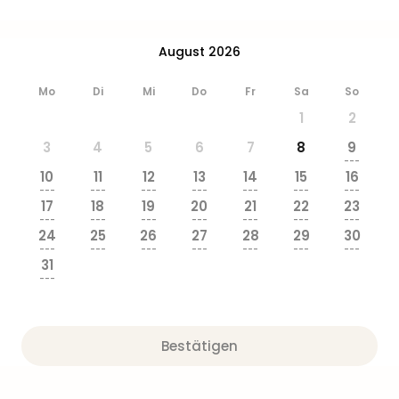
August 2026
Mo
Di
Mi
Do
Fr
Sa
So
1
2
3
4
5
6
7
8
9
---
10
11
12
13
14
15
16
---
---
---
---
---
---
---
17
18
19
20
21
22
23
---
---
---
---
---
---
---
24
25
26
27
28
29
30
---
---
---
---
---
---
---
31
---
Bestätigen