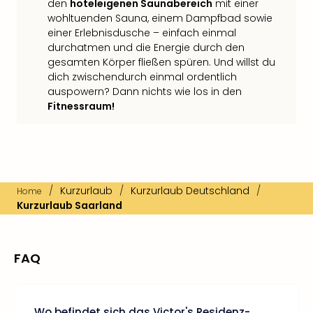
den
hoteleigenen Saunabereich
mit einer
wohltuenden Sauna, einem Dampfbad sowie
einer Erlebnisdusche – einfach einmal
durchatmen und die Energie durch den
gesamten Körper fließen spüren. Und willst du
dich zwischendurch einmal ordentlich
auspowern? Dann nichts wie los in den
Fitnessraum!
/
Kurzurlaub
/
Kurzurlaub Deutschland
/
Home
Kurzurlaub Saarland
FAQ
Wo befindet sich das Victor's Residenz-